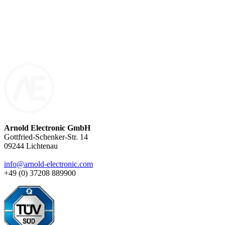
fertigt kundenspezifische Spulenlösungen in jeder Größenordnung.
Ob Miniaturbauteil für kompakte Anwendungen oder
leistungsstarker Übertrager für industrielle Systeme: Unsere
induktiven Bauelemente entstehen ausschließlich auftragsbezogen –
mit Präzision, Qualität und technischer Tiefe.
Arnold Electronic GmbH
Gottfried-Schenker-Str. 14
09244 Lichtenau
info@arnold-electronic.com
+49 (0) 37208 889900