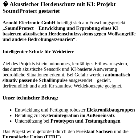
🧠 Akustischer Herdenschutz mit KI: Projekt
SoundProtect gestartet
Arnold Electronic GmbH
beteiligt sich am Forschungsprojekt
„SoundProtect – Entwicklung und Erprobung eines KI-
basierten akustischen Herdenschutzsystems gegen Wolfsangriffe
und andere Bedrohungsszenarien“
.
Intelligenter Schutz für Weidetiere
Ziel des Projekts ist ein autonomes, lernfähiges Frühwarnsystem,
das durch akustische Sensorik und KI-basierte Auswertung
bedrohliche Situationen erkennt. Bei Gefahr werden
automatisch
situativ passende Schallimpulse
ausgesendet – gezielt,
tierfreundlich und auch für zaunlose Weidekonzepte geeignet.
Unser technischer Beitrag:
Entwicklung und Fertigung robuster
Elektronikbaugruppen
Beratung zur
Systemintegration im Außeneinsatz
Unterstützung bei
Prototypen und Testumgebungen
Das Projekt wird gefördert durch den
Freistaat Sachsen
und die
Europäische Union (EFRE)
.