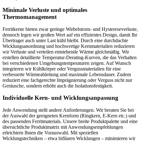
Minimale Verluste und optimales
Thermomanagement
Ferritkerne bieten zwar geringe Wirbelstrom- und Hystereseverluste,
dennoch legen wir großen Wert auf ein effizientes Design, damit Ihr
Übertrager auch unter Last kühl bleibt. Durch eine durchdachte
Wicklungsanordnung und hochwertige Kernmaterialien reduzieren
wir Verluste und verteilen entstehende Wärme gleichmäßig. Wir
erstellen detaillierte Temperatur-Derating-Kurven, die das Verhalten
bei verschiedenen Umgebungstemperaturen zeigen. Auf Wunsch
integrieren wir Kühlkörper oder Vergussmaterialien für eine
verbesserte Wärmeableitung und maximale Lebensdauer. Zudem
reduziert eine fachgerechte Imprägnierung oder Verguss nicht nur
Geräusche, sondern erhöht auch die Isolationsfestigkeit.
Individuelle Kern- und Wicklungsanpassung
Jede Anwendung stellt andere Anforderungen. Wir beraten Sie bei
der Auswahl der geeigneten Kernform (Ringkern, E-Kern etc.) und
des passenden Ferritmaterials. Unsere breite Produktpalette und eine
übersichtliche Produktmatrix mit Anwendungsempfehlungen
erleichtern Ihnen die Vorauswahl. Mit speziellen
Wicklungstechniken – etwa bifilaren Wicklungen – minimieren wir